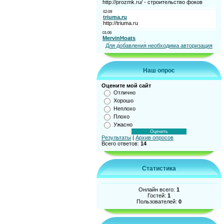
Для добавления необходима авторизация
Наш опрос
Оцените мой сайт
Отлично
Хорошо
Неплохо
Плохо
Ужасно
Результаты
|
Архив опросов
Всего ответов:
14
Статистика
Онлайн всего:
1
Гостей:
1
Пользователей:
0