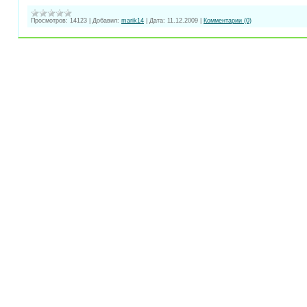
Просмотров:
14123
|
Добавил:
marik14
|
Дата:
11.12.2009
|
Комментарии (0)