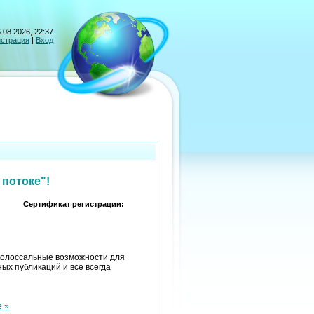
.08.2026, 22:37
истрация
|
Вход
 потоке"!
Сертификат регистрации:
 колоссальные возможности для
х публикаций и все всегда
е »